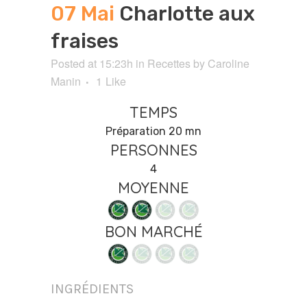
07 Mai
Charlotte aux
fraises
Posted at 15:23h
in
Recettes
by
Caroline
Manin
1
Like
TEMPS
Préparation 20 mn
PERSONNES
4
MOYENNE
BON MARCHÉ
INGRÉDIENTS