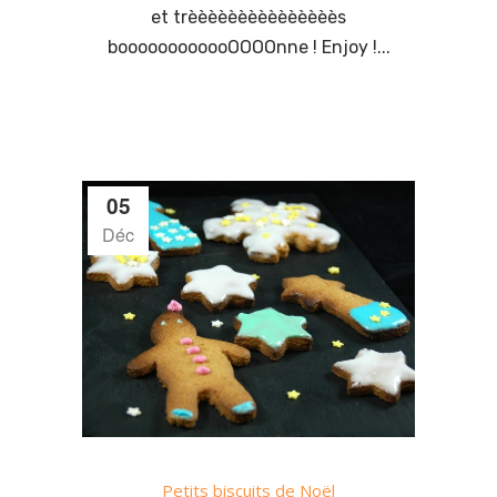
et trèèèèèèèèèèèèèèès
boooooooooooOOOOnne ! Enjoy !...
05
Déc
Petits biscuits de Noël