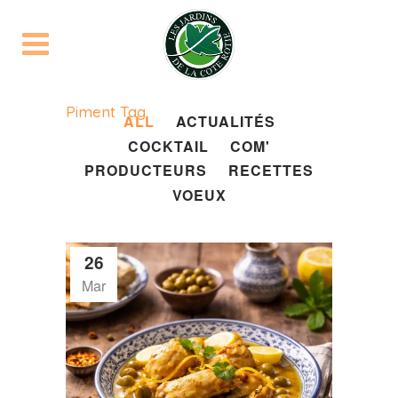
Piment Tag
ALL
ACTUALITÉS
COCKTAIL
COM'
PRODUCTEURS
RECETTES
VOEUX
26
Mar