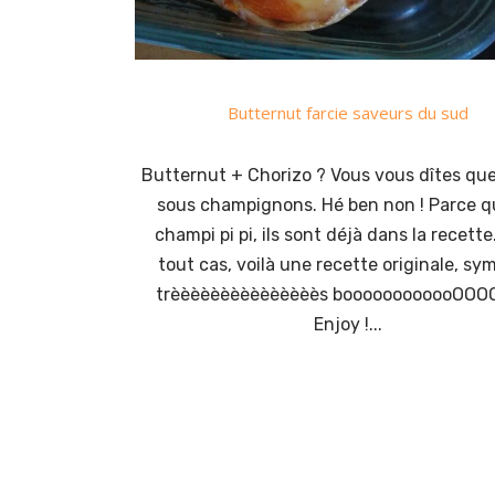
Butternut farcie saveurs du sud
Butternut + Chorizo ? Vous vous dîtes que
sous champignons. Hé ben non ! Parce q
champi pi pi, ils sont déjà dans la recette
tout cas, voilà une recette originale, sy
trèèèèèèèèèèèèèèès boooooooooooOOOO
Enjoy !...