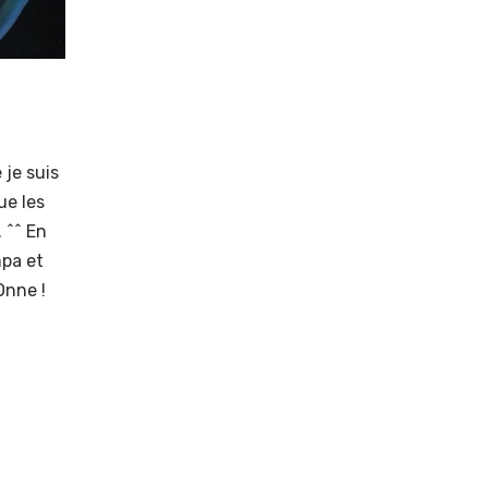
 je suis
ue les
. ^^ En
mpa et
nne !