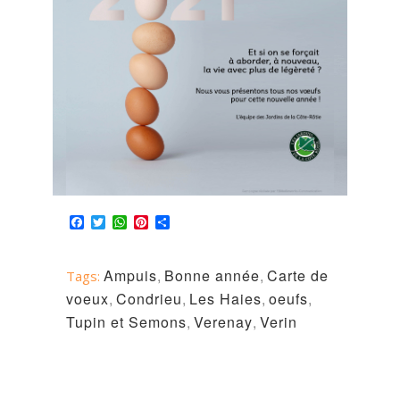
Facebook
Twitter
WhatsApp
Pinterest
Partager
Ampuis
,
Bonne année
,
Carte de
Tags:
voeux
,
Condrieu
,
Les Haies
,
oeufs
,
Tupin et Semons
,
Verenay
,
Verin